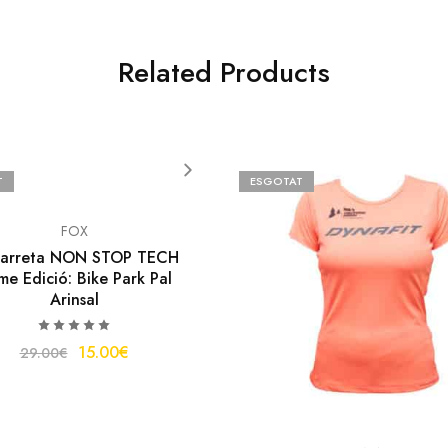
Related Products
T
ESGOTAT
FOX
arreta NON STOP TECH
e Edició: Bike Park Pal
Arinsal
15.00
€
29.00
€