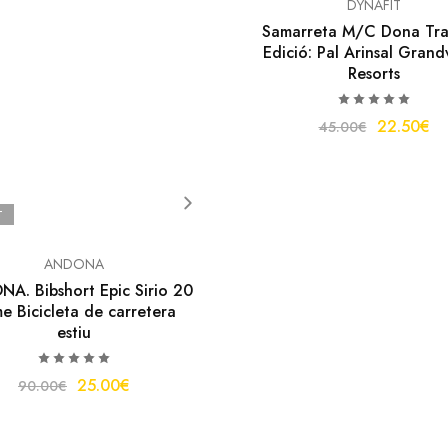
DYNAFIT
Samarreta M/C Dona Tra
Edició: Pal Arinsal Grand
Resorts
22.50
€
45.00
€
T
ANDONA
A. Bibshort Epic Sirio 20
e Bicicleta de carretera
estiu
25.00
€
90.00
€