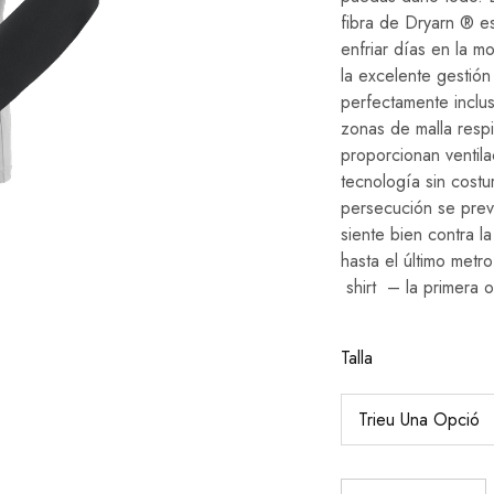
fibra de
Dryarn
® es 
enfriar días en la mo
la excelente gestión
perfectamente incluso
zonas de malla respi
proporcionan ventila
tecnología sin costu
persecución se previ
siente bien contra l
hasta el último met
shirt
– la primera o
Talla