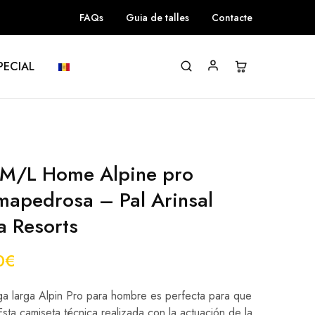
FAQs
Guia de talles
Contacte
PECIAL
 M/L Home Alpine pro
mapedrosa – Pal Arinsal
a Resorts
0
€
a larga Alpin Pro para hombre es perfecta para que
sta camiseta técnica realizada con la actuación de la