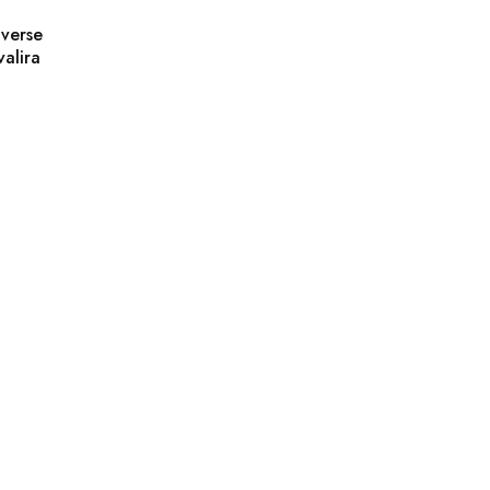
verse
valira