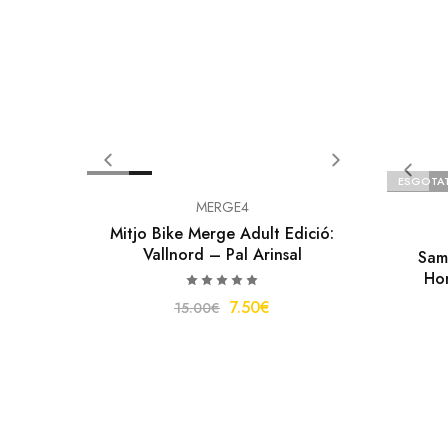
OFERTA
ESGOTA
MERGE4
Mitjo Bike Merge Adult Edició:
Vallnord – Pal Arinsal
Sam
Hom
7.50
€
15.00
€