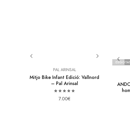
ESGOTA
PAL ARINSAL
Mitjo Bike Infant Edició: Vallnord
– Pal Arinsal
ANDON
hom
7.00
€