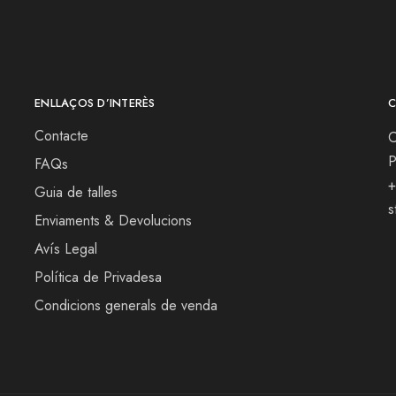
ENLLAÇOS D’INTERÈS
C
Contacte
C
P
FAQs
+
Guia de talles
s
Enviaments & Devolucions
Avís Legal
Política de Privadesa
Condicions generals de venda