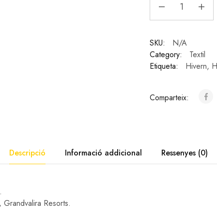
SKU:
N/A
Category:
Textil
Etiqueta:
Hivern
,
H
Comparteix:
Descripció
Informació addicional
Ressenyes (0)
.
l, Grandvalira Resorts.