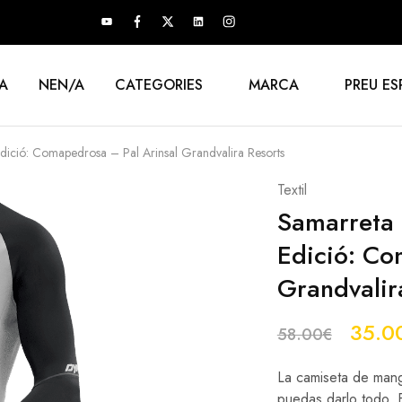
A
NEN/A
CATEGORIES
MARCA
PREU ES
ició: Comapedrosa – Pal Arinsal Grandvalira Resorts
Textil
Samarreta
Edició: Co
Grandvalir
35.0
58.00
€
La camiseta de mang
puedas darlo todo. E