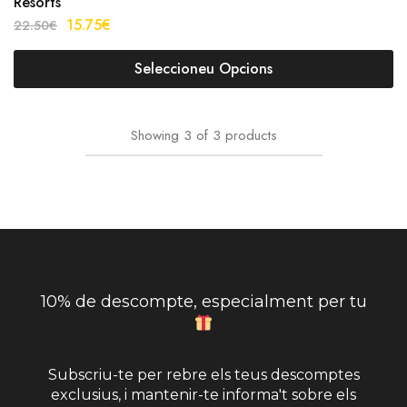
Resorts
15.75
€
22.50
€
Seleccioneu Opcions
Showing
3
of
3
products
10% de descompte, especialment per tu
Subscriu-te per rebre els teus descomptes
exclusius, i mantenir-te informa't sobre els