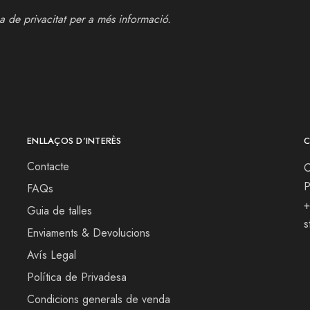
ca de privacitat
per a més informació.
ENLLAÇOS D’INTERÈS
C
Contacte
C
P
FAQs
+
Guia de talles
s
Enviaments & Devolucions
Avís Legal
Política de Privadesa
Condicions generals de venda