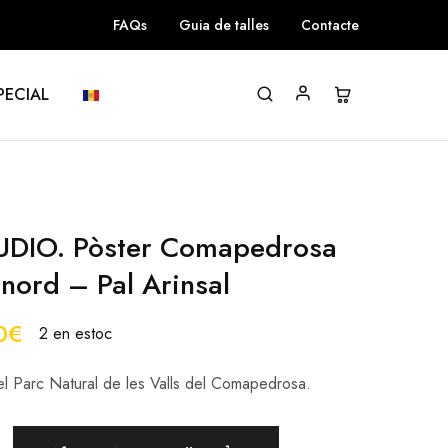
FAQs
Guia de talles
Contacte
PECIAL
DIO. Pòster Comapedrosa
lnord – Pal Arinsal
0
€
2 en estoc
el Parc Natural de les Valls del Comapedrosa.