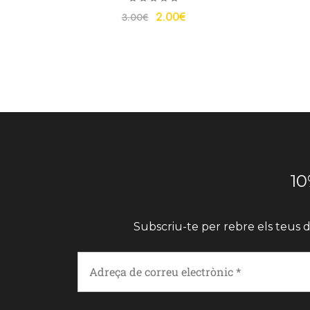
2.00
€
3.00
€
10
Subscriu-te per rebre els teus d