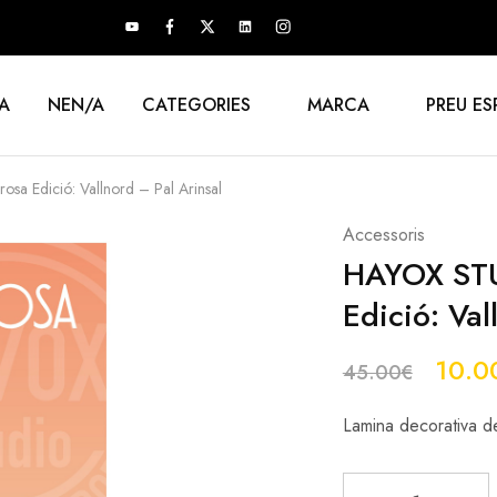
A
NEN/A
CATEGORIES
MARCA
PREU ES
a Edició: Vallnord – Pal Arinsal
Accessoris
HAYOX STU
Edició: Val
10.0
45.00
€
Lamina decorativa d