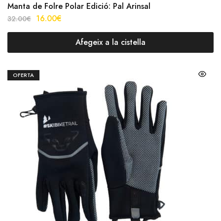
Manta de Folre Polar Edició: Pal Arinsal
16.00
€
32.00
€
Afegeix a la cistella
OFERTA