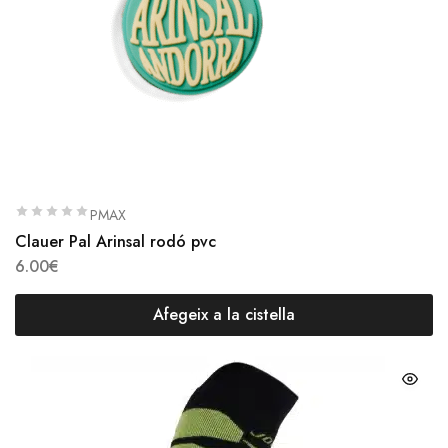
PMAX
Clauer Pal Arinsal rodó pvc
6.00
€
Afegeix a la cistella