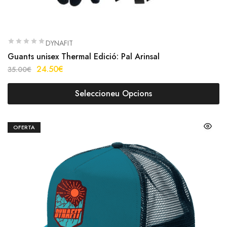
DYNAFIT
Guants unisex Thermal Edició: Pal Arinsal
24.50
€
35.00
€
Seleccioneu Opcions
OFERTA