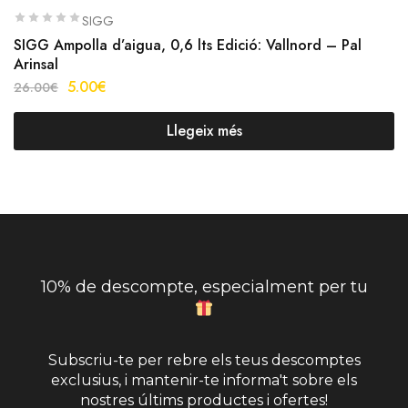
SIGG
SIGG Ampolla d’aigua, 0,6 lts Edició: Vallnord – Pal
Arinsal
5.00
€
26.00
€
Llegeix més
10% de descompte, especialment per tu
Subscriu-te per rebre els teus descomptes
exclusius, i mantenir-te informa't sobre els
nostres últims productes i ofertes!