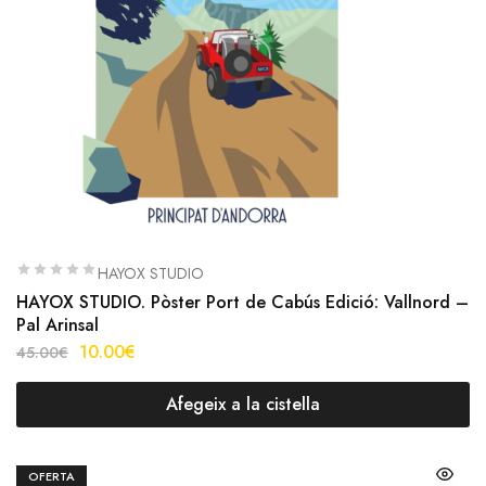
HAYOX STUDIO
HAYOX STUDIO. Pòster Port de Cabús Edició: Vallnord –
Pal Arinsal
10.00
€
45.00
€
Afegeix a la cistella
OFERTA