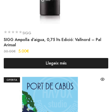
SIGG
SIGG Ampolla d’aigua, 0,75 lts Edició: Vallnord – Pal
Arinsal
5.00
€
30.00
€
Llegeix més
OFERTA