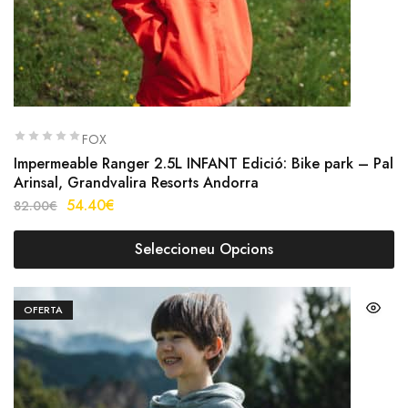
FOX
Impermeable Ranger 2.5L INFANT Edició: Bike park – Pal
Arinsal, Grandvalira Resorts Andorra
54.40
€
82.00
€
Seleccioneu Opcions
OFERTA