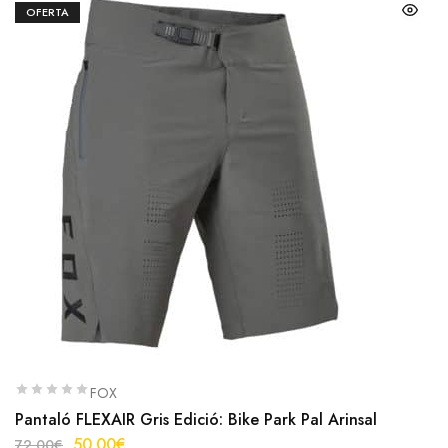
OFERTA
FOX
Pantaló FLEXAIR Gris Edició: Bike Park Pal Arinsal
50.00
€
72.00
€