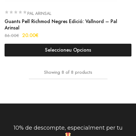
PAL ARINSAL
Guants Pell Richmod Negres Edició: Vallnord – Pal
Arinsal
20.00
€
86.00
€
Seleccioneu Opcions
Showing
8
of
8
products
10% de descompte, especialment per tu