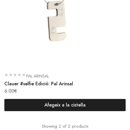
PAL ARINSAL
Clauer #selfie Edició: Pal Arinsal
6.00
€
Afegeix a la cistella
Showing
2
of
2
products