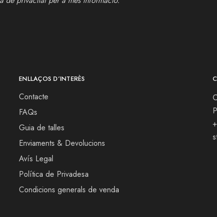
ca de privacitat
per a més informació.
ENLLAÇOS D’INTERÈS
C
Contacte
C
P
FAQs
+
Guia de talles
s
Enviaments & Devolucions
Avís Legal
Política de Privadesa
Condicions generals de venda