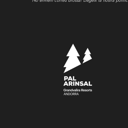
No enviem correu brossa! Llegeix la nostra
políti