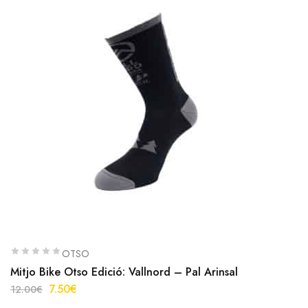
OTSO
Mitjo Bike Otso Edició: Vallnord – Pal Arinsal
7.50
€
12.00
€