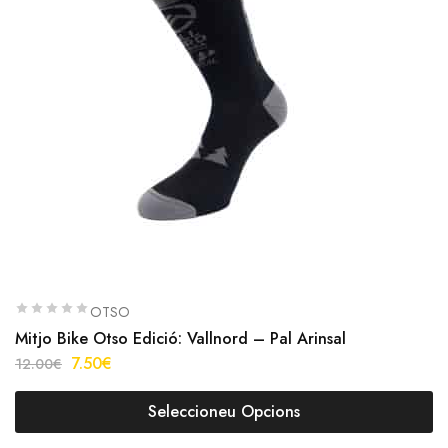
OTSO
Mitjo Bike Otso Edició: Vallnord – Pal Arinsal
7.50
€
12.00
€
Seleccioneu Opcions