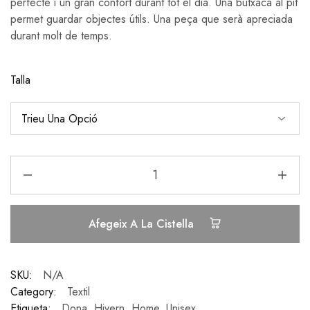
perfecte i un gran confort durant tot el dia. Una butxaca al pit
permet guardar objectes útils. Una peça que serà apreciada
durant molt de temps.
Talla
Afegeix A La Cistella
SKU:
N/A
Category:
Textil
Etiqueta:
Dona
,
Hivern
,
Home
,
Unisex